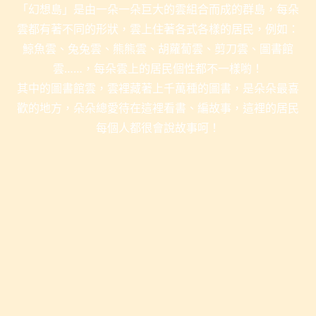
「幻想島」是由一朵一朵巨大的雲組合而成的群島，每朵
雲都有著不同的形狀，雲上住著各式各樣的居民，例如：
鯨魚雲、兔兔雲、熊熊雲、胡蘿蔔雲、剪刀雲、圖書館
雲……，每朵雲上的居民個性都不一樣喲！
其中的圖書館雲，雲裡藏著上千萬種的圖書，是朵朵最喜
歡的地方，朵朵總愛待在這裡看書、編故事，這裡的居民
每個人都很會說故事呵！