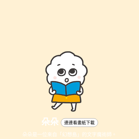
朵朵
連連看畫紙下載
朵朵是一位來自「幻想島」的文字魔術師。