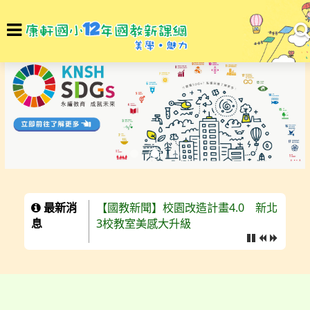
選
T
單
n
最新消
【國教新聞】校園改造計畫4.0 新北
息
3校教室美感大升級