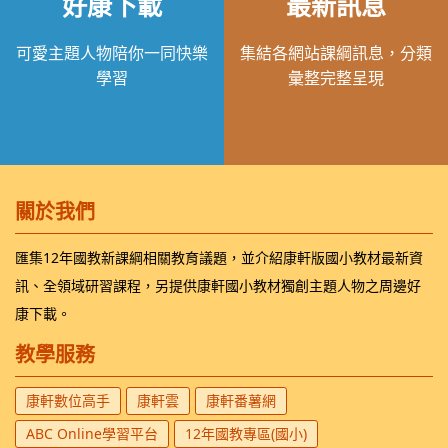
好康下載
最新訊息
可愛主題人物陪你一同快樂
集結各網站課綱訊息，分類
學習
彙整完整呈現
關於我們
匯集12年國教新課綱相關教育議題，並介紹康軒版國小教材最新資
訊、全領域研習課程，另提供康軒國小教材獨創主題人物之周邊好
康下載。
教學服務
康軒數位高手
康軒雲
康軒番薯網
ABC Online學習平台
12年國教專區(國小)