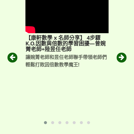
美
【康軒數學 x 名師分享】 4步驟
K.O.因數與倍數的學習困擾—曾婉
菁老師+陸昱任老師
讓婉菁老師和昱任老師聯手帶領老師們
近
輕鬆打敗因倍數教學魔王!
，
新
只
至
荼