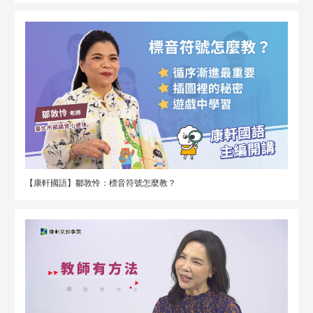
【康軒國語】鄒敦怜：標音符號怎麼教？