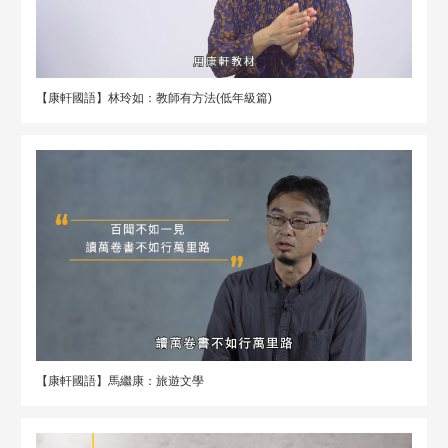
【康軒國語】林玲如：教師有方法(低年級篇)
【康軒國語】馬繼康：旅遊文學