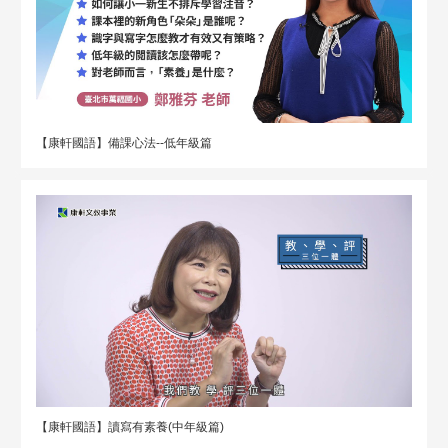
【康軒國語】備課心法--低年級篇
【康軒國語】讀寫有素養(中年級篇)