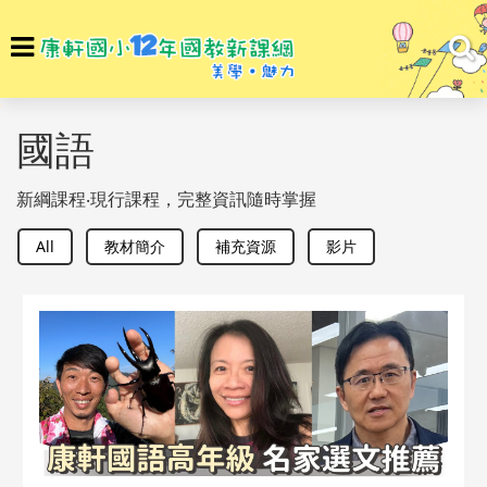
選
To
單
na
回首頁
教材亮點
國語
國語
新綱課程‧現行課程，完整資訊隨時掌握
All
教材簡介
補充資源
影片