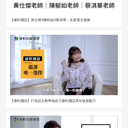
【康軒國語】黃仕傑X陳郁如X蔡淇華－名家選文推薦
【康軒國語】打造語文教學免疫力康軒國語高年級新配方