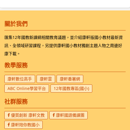
關於我們
匯集12年國教新課綱相關教育議題，並介紹康軒版國小教材最新資
訊、全領域研習課程，另提供康軒國小教材獨創主題人物之周邊好
康下載。
教學服務
康軒數位高手
康軒雲
康軒番薯網
ABC Online學習平台
12年國教專區(國小)
社群服務
優質創新 康軒文教
康軒國語備課團
康軒陪你教國小