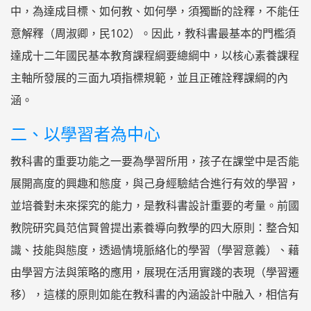
中，為達成目標、如何教、如何學，須獨斷的詮釋，不能任
意解釋（周淑卿，民102）。因此，教科書最基本的門檻須
達成十二年國民基本教育課程綱要總綱中，以核心素養課程
主軸所發展的三面九項指標規範，並且正確詮釋課綱的內
涵。
二、以學習者為中心
教科書的重要功能之一要為學習所用，孩子在課堂中是否能
展開高度的興趣和態度，與己身經驗結合進行有效的學習，
並培養對未來探究的能力，是教科書設計重要的考量。前國
教院研究員范信賢曾提出素養導向教學的四大原則：整合知
識、技能與態度，透過情境脈絡化的學習（學習意義）、藉
由學習方法與策略的應用，展現在活用實踐的表現（學習遷
移），這樣的原則如能在教科書的內涵設計中融入，相信有