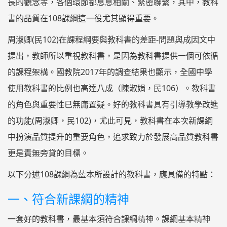
長的觀念等，各個環節都息息相關、緊密聯繫，其中，教科
書的品質在108課綱這一役尤其顯得重要。
周淑卿(民102)在課程綱要與教科書的差距-問題與成因文中
提出，教師所以重視教科書，是因為教科書提供一個可依循
的課程架構。國教院2017年的調查結果也顯示，全國中學
使用教科書的比例也高達八成（陳淑娟，民106）。教科書
的角色與重要性已無庸置疑。好的教科書具有引導教學改進
的功能(周淑卿，民102)，尤此可見，教科書在本次新課綱
中扮演品質提升的重要角色，追求致力於發展高品質教科書
更是責無旁貸的目標。
以下分述108課綱為藍本所設計的教科書，應具備的特點：
一、符合新課綱的精神
一套好的教科書，最基本須符合課綱精神。課綱基本精神