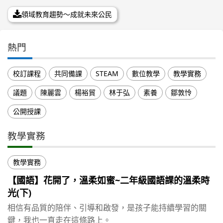
領域教育趨勢～成就未來公民
熱門
校訂課程
共同備課
STEAM
數位教學
教學實務
議題
陳麗雲
楊裕貿
林于弘
素養
鄒敦怜
公開授課
教學實務
教學實務
【國語】花開了，溫柔如蜜~二年級國語課的溫柔時
光(下)
相信有品質的陪伴、引導和啟發，是孩子能持續學習的關
鍵，我也一直走在這條路上。