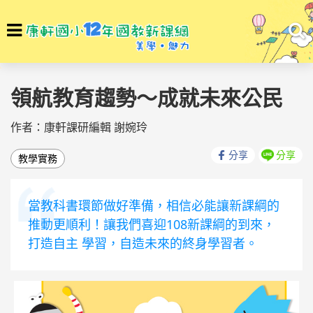
選
To
單
na
回首頁
素養學堂
素養學堂
領航教育趨勢～成就未來公民
作者：康軒課研編輯 謝婉玲
分享
分享
教學實務
當教科書環節做好準備，相信必能讓新課綱的
推動更順利！讓我們喜迎108新課綱的到來，
打造自主 學習，自造未來的終身學習者。