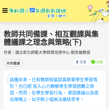
選
To
單
na
回首頁
素養學堂
素養學堂
教師共同備課、相互觀課與集
體議課之理念與策略(下)
作者：國立彰化師範大學師資培育中心 劉世雄教授
分享
分享
共同備課
這幾年來，已有教師相當認真察覺學生學習情
形，也已經 投入心力瞭解學生學習困難之原
因，然而，在學生學習行為、 原因推論以及提
出策略上，似乎較少或無法連結思考。