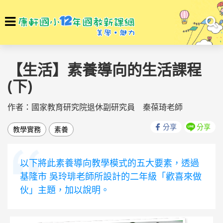
選
To
單
na
回首頁
素養學堂
素養學堂
【生活】素養導向的生活課程
(下)
作者：國家教育研究院退休副研究員 秦葆琦老師
分享
分享
教學實務
素養
以下將此素養導向教學模式的五大要素，透過
基隆市 吳玲琲老師所設計的二年級「歡喜來做
伙」主題，加以說明。