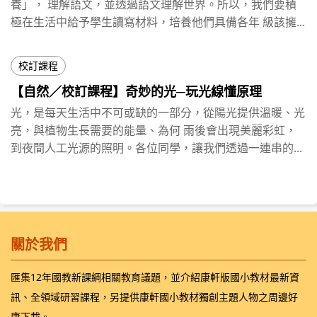
養」， 理解語文，並透過語文理解世界。所以，我們要積
極在生活中給予學生讀寫材料，培養他們具備各年 級該擁...
校訂課程
【自然／校訂課程】奇妙的光─玩光線懂原理
光，是每天⽣活中不可或缺的⼀部分，從陽光提供溫暖、光
亮，與植物⽣⻑需要的能量、為何 雨後會出現美麗彩虹，
到夜間⼈⼯光源的照明。各位同學，讓我們透過⼀連串的...
關於我們
匯集12年國教新課綱相關教育議題，並介紹康軒版國小教材最新資
訊、全領域研習課程，另提供康軒國小教材獨創主題人物之周邊好
康下載。