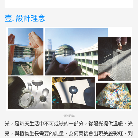
壹. 設計理念
奇妙的光
光，是每天⽣活中不可或缺的⼀部分，從陽光提供溫暖、光
亮，與植物⽣⻑需要的能量、為何雨後會出現美麗彩虹，到