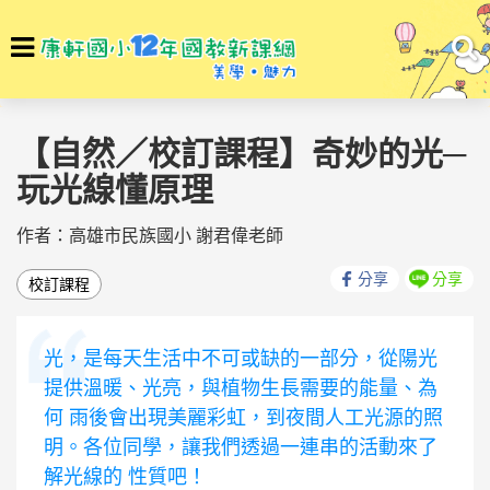
選
To
單
na
回首頁
素養學堂
素養學堂
【自然／校訂課程】奇妙的光─
玩光線懂原理
作者：⾼雄市⺠族國⼩ 謝君偉老師
分享
分享
校訂課程
光，是每天⽣活中不可或缺的⼀部分，從陽光
提供溫暖、光亮，與植物⽣⻑需要的能量、為
何 雨後會出現美麗彩虹，到夜間⼈⼯光源的照
明。各位同學，讓我們透過⼀連串的活動來了
解光線的 性質吧！