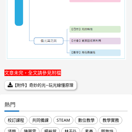
文章未完，全文請參見附檔
【附件】奇妙的光─玩光線懂原理
熱門
校訂課程
共同備課
STEAM
數位教學
教學實務
議題
陳麗雲
楊裕貿
林于弘
素養
鄒敦怜