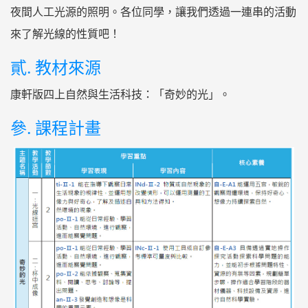
夜間⼈⼯光源的照明。各位同學，讓我們透過⼀連串的活動
來了解光線的性質吧！
貳. 教材來源
康軒版四上自然與⽣活科技：「奇妙的光」。
參. 課程計畫