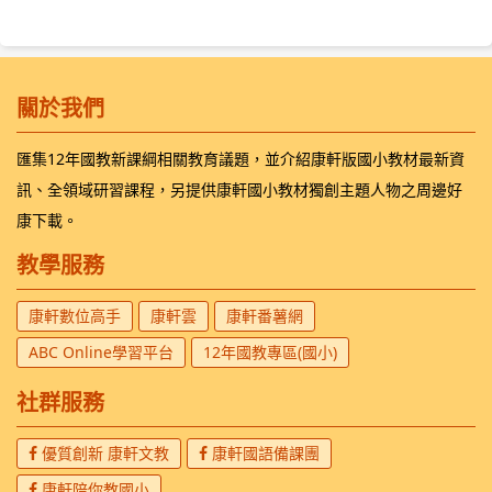
關於我們
匯集12年國教新課綱相關教育議題，並介紹康軒版國小教材最新資
訊、全領域研習課程，另提供康軒國小教材獨創主題人物之周邊好
康下載。
教學服務
康軒數位高手
康軒雲
康軒番薯網
ABC Online學習平台
12年國教專區(國小)
社群服務
優質創新 康軒文教
康軒國語備課團
康軒陪你教國小