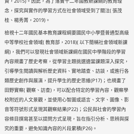
賢，2015)。因此，為了落實十二年國教新課綱的教育理
念，探究與實作的學習方式在社會領域受到了關注( 張茂
桂、楊秀菁，2019)。
檢視十二年國民基本教育課程綱要國民中小學暨普通型高級
中等學校社會領域( 教育部，2018)( 以下簡稱社會領域新課
綱)，我們可以發現社會領域新課綱在國民中學階段的學習
內容規畫了歷史考察，從學習主題挑選適當課題深入探究，
引導學生閱讀與解析歷史資料、實地踏查、訪談，或進行各
類歷史創作與展演，提升學生的歷史思維(P17)；也規畫了
田野實察( 觀察、訪查)，可以配合特定的學習內容，觀察學
校附近的人文景觀，並使用心智圖或語言、文字、圖像、影
音等符號形式呈現其觀察結果(P22)；公民與社會的學習內
容條目撰寫甚至以提問方式呈現，旨在指引分析、思辨與探
究的重要，避免知識內容的片段累積(P26)。