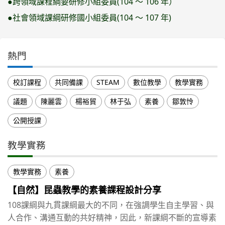
●跨領域課程綱要研修小組委員(104 ～ 106 年）
●社會領域課綱研修國小組委員(104 ～ 107 年)
熱門
校訂課程
共同備課
STEAM
數位教學
教學實務
議題
陳麗雲
楊裕貿
林于弘
素養
鄒敦怜
公開授課
教學實務
教學實務
素養
【自然】昆蟲教學的素養課程設計分享
108課綱與九貫課綱最大的不同，在強調學生自主學習、與
人合作、溝通互動的共好精神，因此，新課綱不斷的宣導素