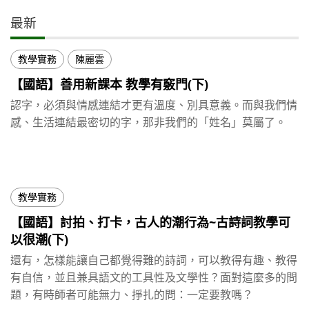
最新
教學實務
陳麗雲
【國語】善用新課本 教學有竅門(下)
認字，必須與情感連結才更有溫度、別具意義。而與我們情
感、生活連結最密切的字，那非我們的「姓名」莫屬了。
教學實務
【國語】討拍、打卡，古人的潮行為~古詩詞教學可
以很潮(下)
還有，怎樣能讓自己都覺得難的詩詞，可以教得有趣、教得
有自信，並且兼具語文的工具性及文學性？面對這麼多的問
題，有時師者可能無力、掙扎的問：一定要教嗎？