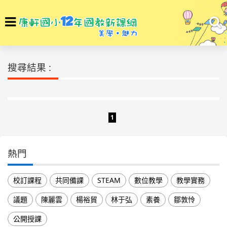
選
To
單
na
回首頁
搜尋結果
搜尋結果 :
1
熱門
校訂課程
共同備課
STEAM
數位教學
教學實務
議題
陳麗雲
楊裕貿
林于弘
素養
鄒敦怜
公開授課