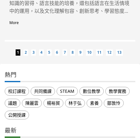
知識的習得、語言技能的培養，還包括語言在生活情境
中的運用，以及文化理解包容、創新思考、學習態度...
More
1
2
3
4
5
6
7
8
9
10
11
12
13
熱門
校訂課程
共同備課
STEAM
數位教學
教學實務
議題
陳麗雲
楊裕貿
林于弘
素養
鄒敦怜
公開授課
最新