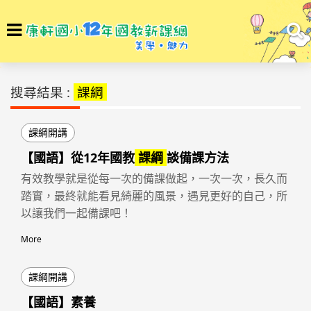
選
To
單
na
回首頁
搜尋結果
搜尋結果 :
課綱
課綱開講
【國語】從12年國教
課綱
談備課方法
有效教學就是從每一次的備課做起，一次一次，長久而
踏實，最終就能看見綺麗的風景，遇見更好的自己，所
以讓我們一起備課吧！
More
課綱開講
【國語】素養