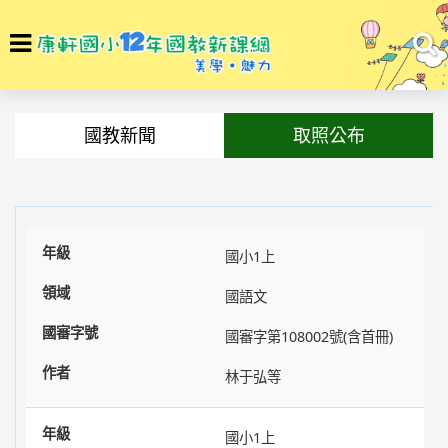
選
To
單
na
回首頁
最新訊息
國教新聞
取照公布
國小1上
國語文
國審字第108002號(含首冊)
林于弘等
國小1上