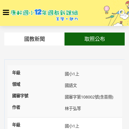
選
To
單
na
回首頁
最新訊息
國教新聞
取照公布
國小1上
國語文
國審字第108002號(含首冊)
林于弘等
國小1上