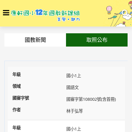
選
To
單
na
回首頁
最新訊息
國教新聞
取照公布
國小1上
國語文
國審字第108002號(含首冊)
林于弘等
國小1上