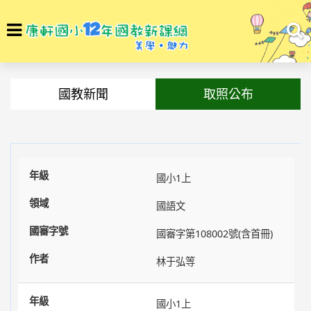
選
To
單
na
回首頁
最新訊息
國教新聞
取照公布
國小1上
國語文
國審字第108002號(含首冊)
林于弘等
國小1上